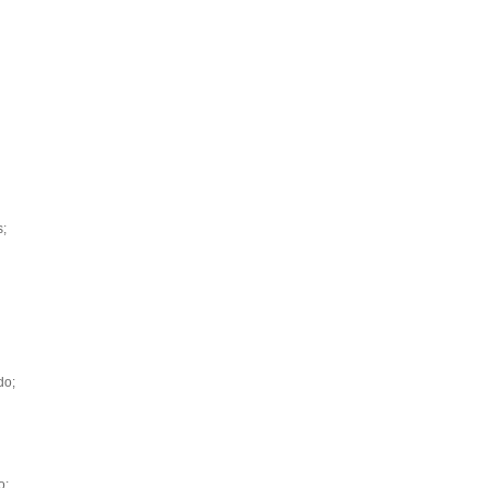
s;
do;
o;