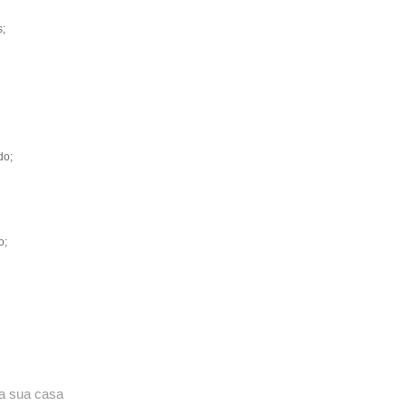
s;
do;
o;
da sua casa